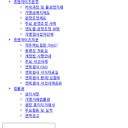
프랜차이즈분쟁
허위과장 및 불공정거래
가맹금예치제도
분쟁조정제도
주요 분쟁조정 사례
연도별 분쟁조정 유형
가맹점사업자단체
프랜차이즈자문
자주하는질문 (FAQ)
동영상 자료실
개정법 시행안내
주요 사건사례
연회원사 FAQ
연회원사 서식자료실
연회원사 판례/심결례
연회원사 사건사례공유
법률원
공지사항
가맹거래법률원
원장 홍미미거래사
주요활동 및 실적
면책공고