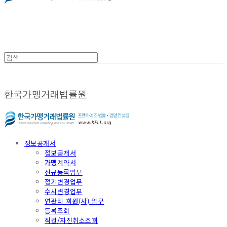
한국가맹거래법률원
정보공개서
정보공개서
가맹계약서
신규등록업무
정기변경업무
수시변경업무
연관리 회원(사) 업무
등록조회
직권/자진취소조회