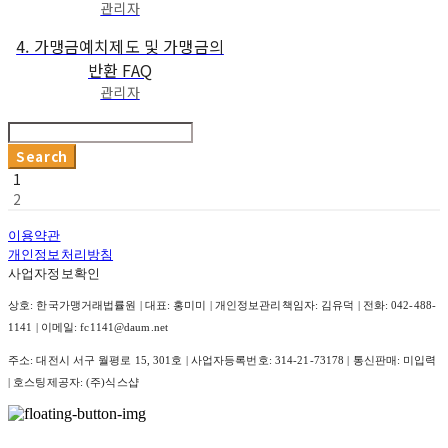
관리자
4. 가맹금예치제도 및 가맹금의
반환 FAQ
관리자
Search
1
2
이용약관
개인정보처리방침
사업자정보확인
상호: 한국가맹거래법률원 | 대표: 홍미미 | 개인정보관리책임자: 김유덕 | 전화: 042-488-
1141 | 이메일: fc1141@daum.net
주소: 대전시 서구 월평로 15, 301호 | 사업자등록번호:
314-21-73178
| 통신판매:
미입력
| 호스팅제공자: (주)식스샵