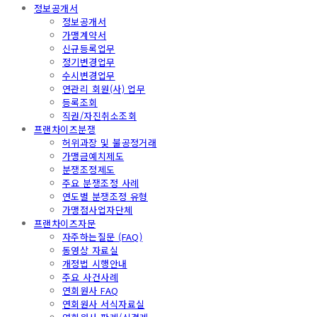
정보공개서
정보공개서
가맹계약서
신규등록업무
정기변경업무
수시변경업무
연관리 회원(사) 업무
등록조회
직권/자진취소조회
프랜차이즈분쟁
허위과장 및 불공정거래
가맹금예치제도
분쟁조정제도
주요 분쟁조정 사례
연도별 분쟁조정 유형
가맹점사업자단체
프랜차이즈자문
자주하는질문 (FAQ)
동영상 자료실
개정법 시행안내
주요 사건사례
연회원사 FAQ
연회원사 서식자료실