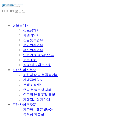
LOG IN
로그인
정보공개서
정보공개서
가맹계약서
신규등록업무
정기변경업무
수시변경업무
연관리 회원(사) 업무
등록조회
직권/자진취소조회
프랜차이즈분쟁
허위과장 및 불공정거래
가맹금예치제도
분쟁조정제도
주요 분쟁조정 사례
연도별 분쟁조정 유형
가맹점사업자단체
프랜차이즈자문
자주하는질문 (FAQ)
동영상 자료실