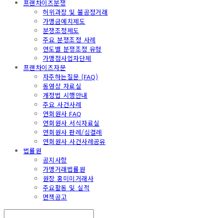
프랜차이즈분쟁
허위과장 및 불공정거래
가맹금예치제도
분쟁조정제도
주요 분쟁조정 사례
연도별 분쟁조정 유형
가맹점사업자단체
프랜차이즈자문
자주하는질문 (FAQ)
동영상 자료실
개정법 시행안내
주요 사건사례
연회원사 FAQ
연회원사 서식자료실
연회원사 판례/심결례
연회원사 사건사례공유
법률원
공지사항
가맹거래법률원
원장 홍미미거래사
주요활동 및 실적
면책공고