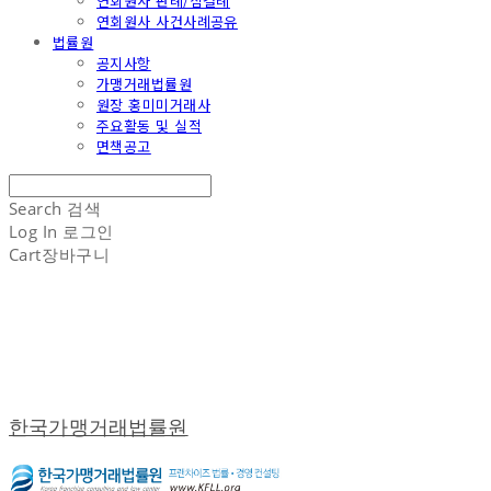
연회원사 판례/심결례
연회원사 사건사례공유
법률원
공지사항
가맹거래법률원
원장 홍미미거래사
주요활동 및 실적
면책공고
Search
검색
Log In
로그인
Cart
장바구니
한국가맹거래법률원