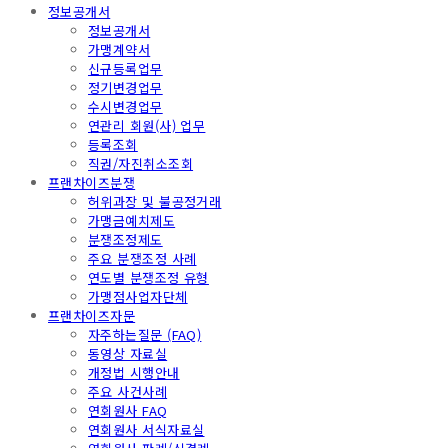
정보공개서
정보공개서
가맹계약서
신규등록업무
정기변경업무
수시변경업무
연관리 회원(사) 업무
등록조회
직권/자진취소조회
프랜차이즈분쟁
허위과장 및 불공정거래
가맹금예치제도
분쟁조정제도
주요 분쟁조정 사례
연도별 분쟁조정 유형
가맹점사업자단체
프랜차이즈자문
자주하는질문 (FAQ)
동영상 자료실
개정법 시행안내
주요 사건사례
연회원사 FAQ
연회원사 서식자료실