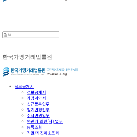
한국가맹거래법률원
정보공개서
정보공개서
가맹계약서
신규등록업무
정기변경업무
수시변경업무
연관리 회원(사) 업무
등록조회
직권/자진취소조회