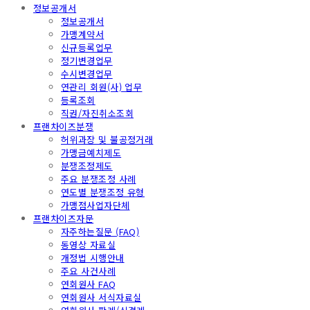
정보공개서
정보공개서
가맹계약서
신규등록업무
정기변경업무
수시변경업무
연관리 회원(사) 업무
등록조회
직권/자진취소조회
프랜차이즈분쟁
허위과장 및 불공정거래
가맹금예치제도
분쟁조정제도
주요 분쟁조정 사례
연도별 분쟁조정 유형
가맹점사업자단체
프랜차이즈자문
자주하는질문 (FAQ)
동영상 자료실
개정법 시행안내
주요 사건사례
연회원사 FAQ
연회원사 서식자료실