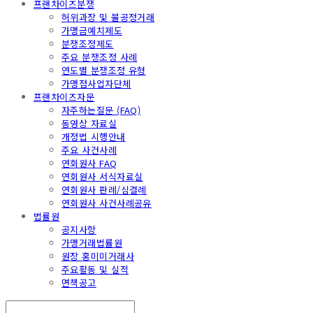
프랜차이즈분쟁
허위과장 및 불공정거래
가맹금예치제도
분쟁조정제도
주요 분쟁조정 사례
연도별 분쟁조정 유형
가맹점사업자단체
프랜차이즈자문
자주하는질문 (FAQ)
동영상 자료실
개정법 시행안내
주요 사건사례
연회원사 FAQ
연회원사 서식자료실
연회원사 판례/심결례
연회원사 사건사례공유
법률원
공지사항
가맹거래법률원
원장 홍미미거래사
주요활동 및 실적
면책공고