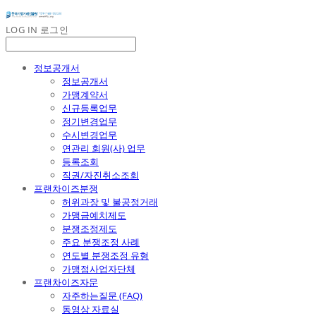
LOG IN
로그인
정보공개서
정보공개서
가맹계약서
신규등록업무
정기변경업무
수시변경업무
연관리 회원(사) 업무
등록조회
직권/자진취소조회
프랜차이즈분쟁
허위과장 및 불공정거래
가맹금예치제도
분쟁조정제도
주요 분쟁조정 사례
연도별 분쟁조정 유형
가맹점사업자단체
프랜차이즈자문
자주하는질문 (FAQ)
동영상 자료실