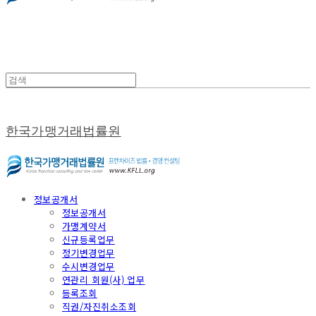
한국가맹거래법률원
정보공개서
정보공개서
가맹계약서
신규등록업무
정기변경업무
수시변경업무
연관리 회원(사) 업무
등록조회
직권/자진취소조회