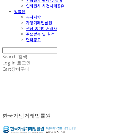
연회원사 판례/심결례
연회원사 사건사례공유
법률원
공지사항
가맹거래법률원
원장 홍미미거래사
주요활동 및 실적
면책공고
Search
검색
Log In
로그인
Cart
장바구니
한국가맹거래법률원