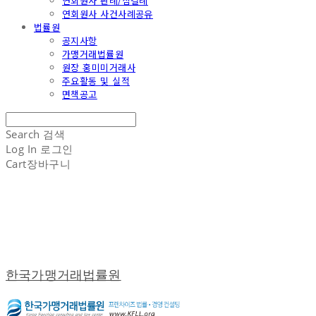
연회원사 판례/심결례
연회원사 사건사례공유
법률원
공지사항
가맹거래법률원
원장 홍미미거래사
주요활동 및 실적
면책공고
Search
검색
Log In
로그인
Cart
장바구니
한국가맹거래법률원