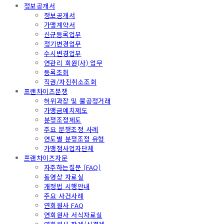
정보공개서
정보공개서
가맹계약서
신규등록업무
정기변경업무
수시변경업무
연관리 회원(사) 업무
등록조회
직권/자진취소조회
프랜차이즈분쟁
허위과장 및 불공정거래
가맹금예치제도
분쟁조정제도
주요 분쟁조정 사례
연도별 분쟁조정 유형
가맹점사업자단체
프랜차이즈자문
자주하는질문 (FAQ)
동영상 자료실
개정법 시행안내
주요 사건사례
연회원사 FAQ
연회원사 서식자료실