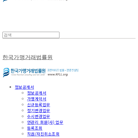
한국가맹거래법률원
정보공개서
정보공개서
가맹계약서
신규등록업무
정기변경업무
수시변경업무
연관리 회원(사) 업무
등록조회
직권/자진취소조회