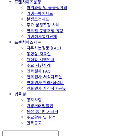
프랜차이즈분쟁
허위과장 및 불공정거래
가맹금예치제도
분쟁조정제도
주요 분쟁조정 사례
연도별 분쟁조정 유형
가맹점사업자단체
프랜차이즈자문
자주하는질문 (FAQ)
동영상 자료실
개정법 시행안내
주요 사건사례
연회원사 FAQ
연회원사 서식자료실
연회원사 판례/심결례
연회원사 사건사례공유
법률원
공지사항
가맹거래법률원
원장 홍미미거래사
주요활동 및 실적
면책공고