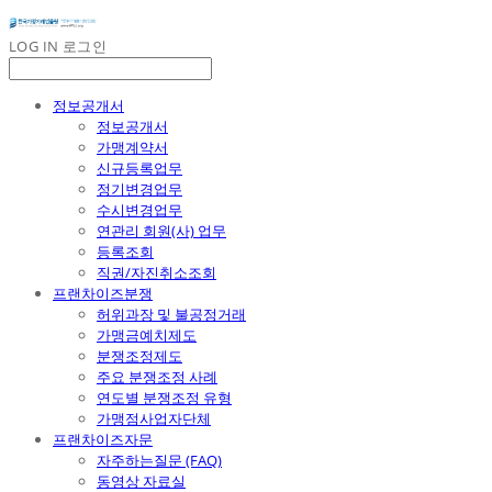
LOG IN
로그인
정보공개서
정보공개서
가맹계약서
신규등록업무
정기변경업무
수시변경업무
연관리 회원(사) 업무
등록조회
직권/자진취소조회
프랜차이즈분쟁
허위과장 및 불공정거래
가맹금예치제도
분쟁조정제도
주요 분쟁조정 사례
연도별 분쟁조정 유형
가맹점사업자단체
프랜차이즈자문
자주하는질문 (FAQ)
동영상 자료실