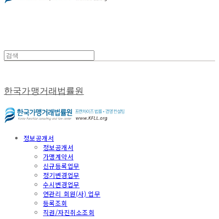
한국가맹거래법률원
정보공개서
정보공개서
가맹계약서
신규등록업무
정기변경업무
수시변경업무
연관리 회원(사) 업무
등록조회
직권/자진취소조회