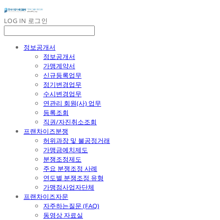
LOG IN
로그인
정보공개서
정보공개서
가맹계약서
신규등록업무
정기변경업무
수시변경업무
연관리 회원(사) 업무
등록조회
직권/자진취소조회
프랜차이즈분쟁
허위과장 및 불공정거래
가맹금예치제도
분쟁조정제도
주요 분쟁조정 사례
연도별 분쟁조정 유형
가맹점사업자단체
프랜차이즈자문
자주하는질문 (FAQ)
동영상 자료실