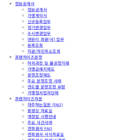
정보공개서
정보공개서
가맹계약서
신규등록업무
정기변경업무
수시변경업무
연관리 회원(사) 업무
등록조회
직권/자진취소조회
프랜차이즈분쟁
허위과장 및 불공정거래
가맹금예치제도
분쟁조정제도
주요 분쟁조정 사례
연도별 분쟁조정 유형
가맹점사업자단체
프랜차이즈자문
자주하는질문 (FAQ)
동영상 자료실
개정법 시행안내
주요 사건사례
연회원사 FAQ
연회원사 서식자료실