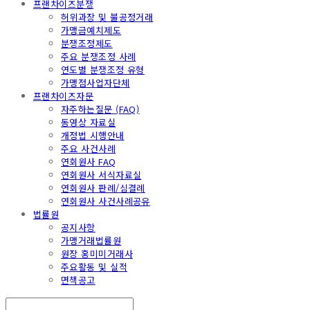
프랜차이즈분쟁
허위과장 및 불공정거래
가맹금예치제도
분쟁조정제도
주요 분쟁조정 사례
연도별 분쟁조정 유형
가맹점사업자단체
프랜차이즈자문
자주하는질문 (FAQ)
동영상 자료실
개정법 시행안내
주요 사건사례
연회원사 FAQ
연회원사 서식자료실
연회원사 판례/심결례
연회원사 사건사례공유
법률원
공지사항
가맹거래법률원
원장 홍미미거래사
주요활동 및 실적
면책공고