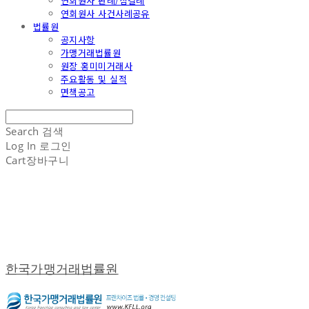
연회원사 판례/심결례
연회원사 사건사례공유
법률원
공지사항
가맹거래법률원
원장 홍미미거래사
주요활동 및 실적
면책공고
Search
검색
Log In
로그인
Cart
장바구니
한국가맹거래법률원